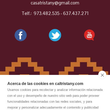
casatristany@gmail.com
Telf.: 973.482.535 - 637.437.271
Acerca de las cookies en caltristany.com
Usamos cookies para recolectar y analizar información relacionada
con el uso y desempeño de nuestro sitio web para poder proveer
funcionalidades relacionadas con las redes sociales, y para
CAL TRISTANY
-
Aviso legal
-
mejorar y personalizar adecuadamente el contenido y publicidad
Política de privacidad
-
Política de cookies
- by