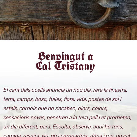
Benvingut a
Cal Tristany
El cant dels ocells anuncia un nou dia, rere la finestra,
terra, camps, bosc, fulles, flors, vida, postes de sol i
estels, corriols que no s'acaben, olors, colors,
sensacions noves, penetren a la teva pell i et prometen,
un dia diferent, para. Escolta, observa, aquí ho tens,
camina, respira, viu, riu i comparteix, dóna i rep, no cal