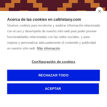
Acerca de las cookies en caltristany.com
Usamos cookies para recolectar y analizar información relacionada
con el uso y desempeño de nuestro sitio web para poder proveer
funcionalidades relacionadas con las redes sociales, y para
CAL TRISTANY
-
Aviso legal
-
mejorar y personalizar adecuadamente el contenido y publicidad
Política de privacidad
-
Política de cookies
- by
en nuestro sitio web.
Más información
RuralesDATA
-
Configuración de cookies
RECHAZAR TODO
ACEPTAR
Reserves