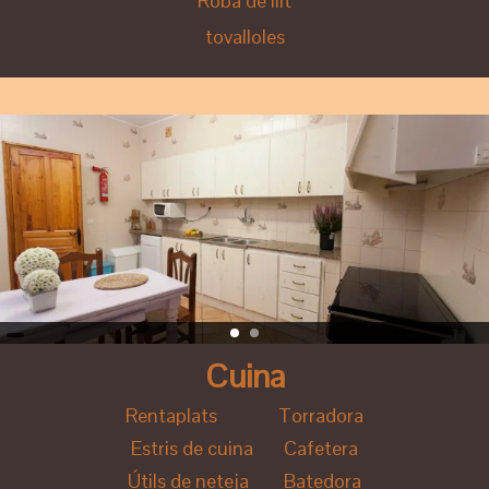
Roba de llit
tovalloles
Cuina
Rentaplats Torradora
Estris de cuina Cafetera
Útils de neteja Batedora