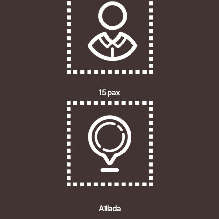
15 pax
Aïllada