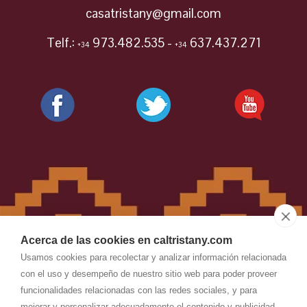
casatristany@gmail.com
Telf.:
973.482.535 -
637.437.271
+34
+34
Acerca de las cookies en caltristany.com
Usamos cookies para recolectar y analizar información relacionada
con el uso y desempeño de nuestro sitio web para poder proveer
funcionalidades relacionadas con las redes sociales, y para
CAL TRISTANY
-
Aviso legal
-
mejorar y personalizar adecuadamente el contenido y publicidad