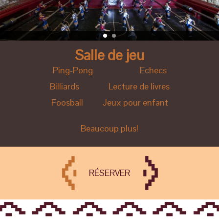
Salle de jeu
Ping-Pong Echecs
Billiards Lecture de livres
Foosball Jeux pour enfant
Beaucoup plus!
RÉSERVER