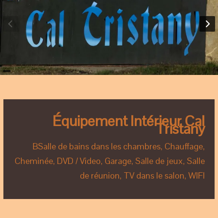
Équipement Intérieur Cal
Tristany
BSalle de bains dans les chambres, Chauffage,
Cheminée, DVD / Video, Garage, Salle de jeux, Salle
de réunion, TV dans le salon, WIFI